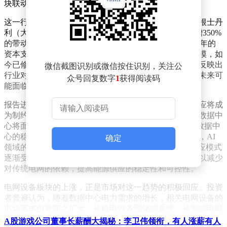
块联动效应。
这一行情的背后，与一则国际机构的预测密切相关。摩根士丹
利（大摩）最新发布的研究报告指出，受Token需求激增350%
的带动，全球超大规模云服务商（Hyperscalers）对2026年的
资本支出预期大幅上调。原本预计的4500亿美元支出规模，如
今已修正至8000亿美元，增长幅度接近翻倍。这一调整反映出
微信截图识别或微信按住识别，关注公
行业对数据中心建设及运营的强烈信心，同时也揭示了未来可
众号回复数字
1
获得阅读码
能面临的挑战。
报告进一步分析称，随着数据中心规模的扩张，电力供应将成
为制约其发展的关键因素。大摩预计，到2026年，全球数据中
心将面临约55GW的电力缺口。这一缺口不仅可能影响数据中
心的稳定运行，还可能推高运营成本。为应对这一挑战，AI
确定
领域的参与者正积极寻求解决方案，其中“离网”电力供应模式
逐渐受到青睐。通过收购或自建离网发电设施，企业可以减少
对传统电网的依赖，提高能源供应的稳定性和可控性。
电网设备板块的上涨，正是市场对这一趋势的积极回应。投资
者普遍认为，随着数据中心电力需求的增长，相关电网设备的
市场需求也将随之扩大。从输电设备到储能系统，从智能电网
技术到分布式能源解决方案，整个产业链都有望受益。此次板
A股游戏公司董事长薪酬大揭秘：李卫伟领衔，有人涨薪有人