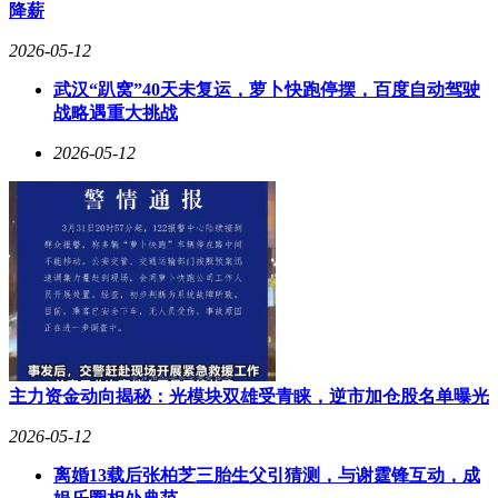
块内多只个股的集体上涨，正是市场对这一逻辑的认可和预期
降薪
的体现。
2026-05-12
武汉“趴窝”40天未复运，萝卜快跑停摆，百度自动驾驶
战略遇重大挑战
2026-05-12
主力资金动向揭秘：光模块双雄受青睐，逆市加仓股名单曝光
2026-05-12
离婚13载后张柏芝三胎生父引猜测，与谢霆锋互动，成