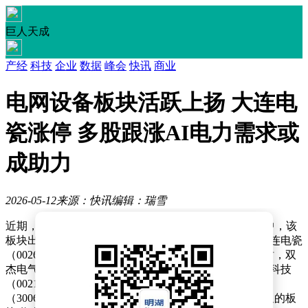
巨人天成
产经
科技
企业
数据
峰会
快讯
商业
电网设备板块活跃上扬 大连电
瓷涨停 多股跟涨AI电力需求或
成助力
2026-05-12
来源：快讯
编辑：瑞雪
近期，电网设备板块在资本市场表现活跃。5月12日盘中，该
板块出现震荡上行态势，多只个股涨幅显著。其中，大连电瓷
（002606.SZ）强势涨停，成为板块领涨先锋。与此同时，双
杰电气（300444.SZ）、中国西电（601179.SH）、三变科技
（002112.SZ）、长城电工（600192.SH）以及安靠智电
（300617.SZ）等个股也纷纷跟涨，形成了一波较为明显的板