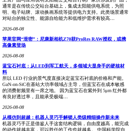
通常是在传统公交站台基础上，集成太阳能供电系统，为照
明、电子站牌、滚动换画系统等提供电力支持。此类场景通常
对站台的独立性、能源自给能力和低维护需求有较高…
2026-08-08
苹果官网“泄密”：尼康新相机Z70获ProRes RAW授权，或携
高像素登场
2026-08-08
蓝宝石衬底：从LED到军工航天，多领域大显身手的硬核材
料
所以 LED 行业的景气度直接决定蓝宝石衬底的价格和产能。
GaN-on-SiC在基站大功率领域占主导，但蓝宝石在成本敏感
的消费射频里有一席之地。 因为蓝宝石在紫外到 5μm 红外都
有良好透过率，且能承受极端…
2026-08-08
从模仿到超越：机器人灵巧手解锁人类级精细操作新未来
机器灵巧手正是借鉴人手这套结构逻辑，自由度越高，能完成
的动作就越丰富，可以胜任的工作也就越多。 中国科学院自