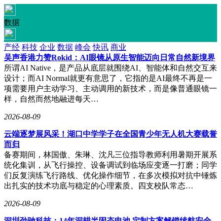
数据
产经
科技
企业
数据
峰会
快讯
商业
吴声香港力赞Rokid：AI眼镜从原生智能迈向日常自然新境界
所谓AI Native，是产品从底层就围绕AI、智能体和自然交互来
设计；而AI Normal就更有意思了，它指的是AI最终不再是一
项需要用户主动学习、主动调用的新技术，而是像普通眼镜一
样，自然而然地融进每天…
2026-08-09
云端逐梦展风采！湖口中学学子在全国青少年无人机大赛载誉
而归
备赛期间，林国傲、朱琳、沈凡三位指导教师利用暑期开展系
统化集训，从飞行操控、设备调试到临场应变逐一打磨；同学
们反复演练飞行路线、优化操作细节，在多次模拟对抗中锤炼
出扎实的技术功底与稳定的心理素质。四支校队常态…
2026-08-09
深圳劲驰科技：14年深耕半固态电池 定制方案解锁续航安全