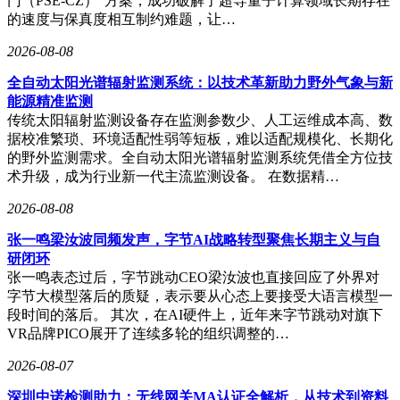
门（PSE-CZ）”方案，成功破解了超导量子计算领域长期存在
的速度与保真度相互制约难题，让…
2026-08-08
全自动太阳光谱辐射监测系统：以技术革新助力野外气象与新
能源精准监测
传统太阳辐射监测设备存在监测参数少、人工运维成本高、数
据校准繁琐、环境适配性弱等短板，难以适配规模化、长期化
的野外监测需求。全自动太阳光谱辐射监测系统凭借全方位技
术升级，成为行业新一代主流监测设备。 在数据精…
2026-08-08
张一鸣梁汝波同频发声，字节AI战略转型聚焦长期主义与自
研闭环
张一鸣表态过后，字节跳动CEO梁汝波也直接回应了外界对
字节大模型落后的质疑，表示要从心态上要接受大语言模型一
段时间的落后。 其次，在AI硬件上，近年来字节跳动对旗下
VR品牌PICO展开了连续多轮的组织调整的…
2026-08-07
深圳中诺检测助力：无线网关MA认证全解析，从技术到资料