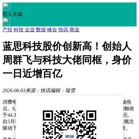
巨人天成
产经
科技
企业
数据
峰会
快讯
商业
蓝思科技股价创新高！创始人
周群飞与科技大佬同框，身价
一日近增百亿
2026-06-03
来源：快讯
编辑：瑞雪
消费电子行业龙头蓝思科技（300433）近日成为资本市场焦
点。6月3日盘中，该股股价持续攀升，最终以7.66%的涨幅收
于44.39元/股，创下历史新高，全天成交额突破125.60亿元。
自5月初以来，在“玻璃基板+商业航天+消费电子”等多重概念
驱动下，公司股价累计涨幅已超70%，市值规模显著扩张。