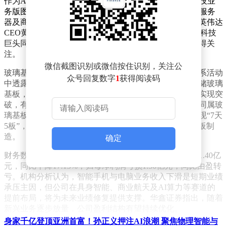
作为AI硬件全产业链精密制造领域的领军企业，蓝思科技业
务版图已延伸至消费电子、智能汽车、人形机器人、AI服务
器及商业航天等前沿领域。公司创始人周群飞近期因与英伟达
CEO黄仁勋、特斯拉CEO马斯克、苹果CEO库克等国际科技
巨头同框亮相社交媒体引发热议，其行业影响力再度获得关
注。
微信截图识别或微信按住识别，关注公
玻璃基板业务成为近期投资热点。蓝思科技在投资者关系活动
众号回复数字
1
获得阅读码
中透露，公司正与全球头部硬盘厂商合作开发高密度存储玻璃
基板，2026年将进入验证及小规模试产阶段。该技术若实现突
破，有望在存储设备领域开辟新的增长极。与此同时，同属玻
璃基板概念的红星发展股价表现强劲，早盘快速涨停实现“7天
5板”，其生产的高纯碳酸钡产品广泛应用于光学玻璃基板制
造。
确定
财务数据显示，2026年一季度蓝思科技实现营业收入141.40亿
元，同比下降17.13%；归母净利润亏损1.50亿元，同比由盈转
亏。机构分析认为，智能手机与电脑业务收入下滑是短期业绩
承压主因，但公司在具身智能、商业航天及AI算力等赛道的
提前布局，将为未来业绩修复提供支撑。华鑫证券指出，随着
新兴业务逐步放量，公司盈利结构有望持续优化。
身家千亿登顶亚洲首富！孙正义押注AI浪潮 聚焦物理智能与