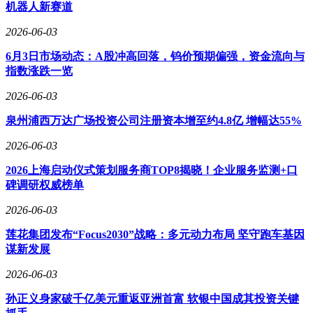
机器人新赛道
2026-06-03
6月3日市场动态：A股冲高回落，钨价预期偏强，资金流向与
指数涨跌一览
2026-06-03
泉州浦西万达广场投资公司注册资本增至约4.8亿 增幅达55%
2026-06-03
2026上海启动仪式策划服务商TOP8揭晓！企业服务监测+口
碑调研权威榜单
2026-06-03
莲花集团发布“Focus2030”战略：多元动力布局 坚守跑车基因
谋新发展
2026-06-03
孙正义身家破千亿美元重返亚洲首富 软银中国成其投资关键