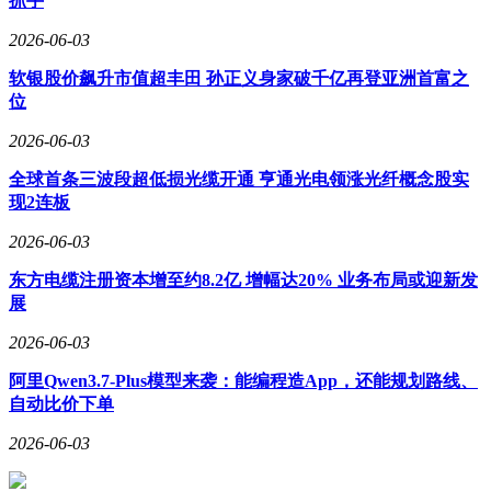
抓手
2026-06-03
软银股价飙升市值超丰田 孙正义身家破千亿再登亚洲首富之
位
2026-06-03
全球首条三波段超低损光缆开通 亨通光电领涨光纤概念股实
现2连板
2026-06-03
东方电缆注册资本增至约8.2亿 增幅达20% 业务布局或迎新发
展
2026-06-03
阿里Qwen3.7-Plus模型来袭：能编程造App，还能规划路线、
自动比价下单
2026-06-03