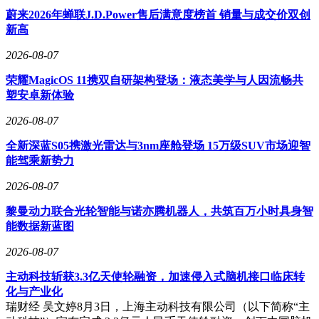
蔚来2026年蝉联J.D.Power售后满意度榜首 销量与成交价双创
新高
2026-08-07
荣耀MagicOS 11携双自研架构登场：液态美学与人因流畅共
塑安卓新体验
2026-08-07
全新深蓝S05携激光雷达与3nm座舱登场 15万级SUV市场迎智
能驾乘新势力
2026-08-07
黎曼动力联合光轮智能与诺亦腾机器人，共筑百万小时具身智
能数据新蓝图
2026-08-07
主动科技斩获3.3亿天使轮融资，加速侵入式脑机接口临床转
化与产业化
瑞财经 吴文婷8月3日，上海主动科技有限公司（以下简称“主