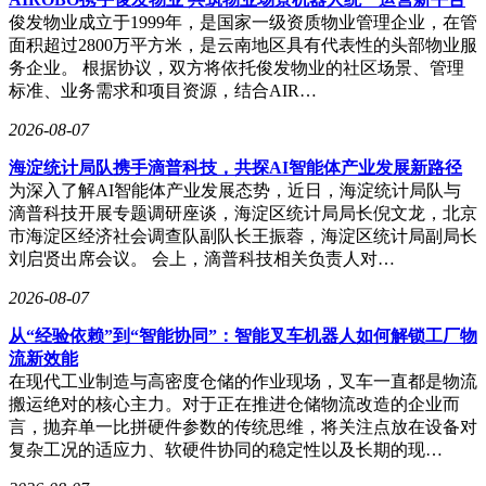
俊发物业成立于1999年，是国家一级资质物业管理企业，在管
面积超过2800万平方米，是云南地区具有代表性的头部物业服
务企业。 根据协议，双方将依托俊发物业的社区场景、管理
标准、业务需求和项目资源，结合AIR…
2026-08-07
海淀统计局队携手滴普科技，共探AI智能体产业发展新路径
为深入了解AI智能体产业发展态势，近日，海淀统计局队与
滴普科技开展专题调研座谈，海淀区统计局局长倪文龙，北京
市海淀区经济社会调查队副队长王振蓉，海淀区统计局副局长
刘启贤出席会议。 会上，滴普科技相关负责人对…
2026-08-07
从“经验依赖”到“智能协同”：智能叉车机器人如何解锁工厂物
流新效能
在现代工业制造与高密度仓储的作业现场，叉车一直都是物流
搬运绝对的核心主力。对于正在推进仓储物流改造的企业而
言，抛弃单一比拼硬件参数的传统思维，将关注点放在设备对
复杂工况的适应力、软硬件协同的稳定性以及长期的现…