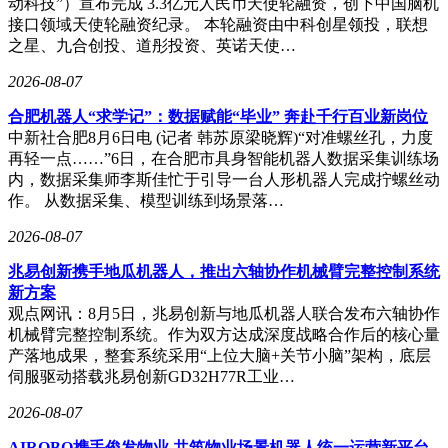
动科技”）宣布完成 3.3亿元人民币天使轮融资，创下中国脑机
接口领域天使轮融资纪录。 本轮融资由中科创星领投，联想
之星、九合创投、道彤投资、英诺天使…
2026-08-07
合肥机器人“求学记”：数据赋能“毕业” 奔赴千行百业新岗位
中新社合肥8月6日电 (记者 韩苏原梁晓辉)“对准螺丝孔，力度
再轻一点……”6日，在合肥市具身智能机器人数据采集训练场
内，数据采集师李斯佳忙于引导一台人形机器人完成拧螺丝动
作。 从数据采集、模型训练到场景落…
2026-08-07
兆易创新携手地瓜机器人，推出六轴协作机械臂完整控制系统
新方案
观点网讯：8月5日，兆易创新与地瓜机器人联合发布六轴协作
机械臂完整控制系统。作为双方达成深度战略合作后的核心量
产落地成果，整套系统采用“上位大脑+关节小脑”架构，底层
伺服驱动搭载兆易创新GD32H77R工业…
2026-08-07
AIROBO携手俊发物业 共筑物业场景机器人统一运营新平台