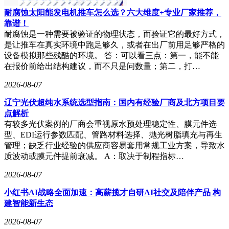
耐腐蚀太阳能发电机推车怎么选？六大维度+专业厂家推荐，
靠谱！
耐腐蚀是一种需要被验证的物理状态，而验证它的最好方式，
是让推车在真实环境中跑足够久，或者在出厂前用足够严格的
设备模拟那些残酷的环境。 答：可以看三点：第一，能不能
在报价前给出结构建议，而不只是问数量；第二，打…
2026-08-07
辽宁光伏超纯水系统选型指南：国内有经验厂商及北方项目要
点解析
有较多光伏案例的厂商会重视原水预处理稳定性、膜元件选
型、EDI运行参数匹配、管路材料选择、抛光树脂填充与再生
管理；缺乏行业经验的供应商容易套用常规工业方案，导致水
质波动或膜元件提前衰减。 A：取决于制程指标…
2026-08-07
小红书AI战略全面加速：高薪揽才自研AI社交及陪伴产品 构
建智能新生态
2026-08-07