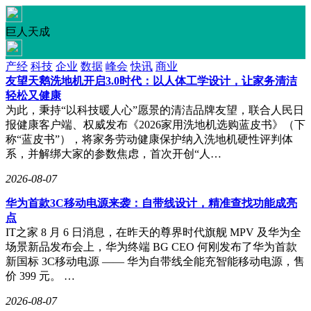
巨人天成
产经
科技
企业
数据
峰会
快讯
商业
友望天鹅洗地机开启3.0时代：以人体工学设计，让家务清洁
轻松又健康
为此，秉持“以科技暖人心”愿景的清洁品牌友望，联合人民日
报健康客户端、权威发布《2026家用洗地机选购蓝皮书》（下
称“蓝皮书”），将家务劳动健康保护纳入洗地机硬性评判体
系，并解绑大家的参数焦虑，首次开创“人…
2026-08-07
华为首款3C移动电源来袭：自带线设计，精准查找功能成亮
点
IT之家 8 月 6 日消息，在昨天的尊界时代旗舰 MPV 及华为全
场景新品发布会上，华为终端 BG CEO 何刚发布了华为首款
新国标 3C移动电源 —— 华为自带线全能充智能移动电源，售
价 399 元。 …
2026-08-07