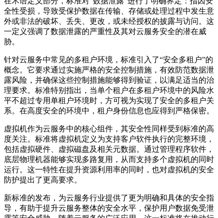
在术语定义部分，标准对“数据泄露”进行了明确界定：指因安
全性受损，导致受保护数据在传输、存储或处理过程中发生意
外或非法的破坏、丢失、更改，或未经授权的披露与访问。这
一定义强调了数据泄露的严重性及其对云服务安全的潜在威
胁。
针对云服务中常见的多租户环境，标准引入了“安全多租户”的
概念。它要求通过实施严格的安全控制措施，有效防范数据泄
露风险，并确保这些控制措施能够得到验证，以满足适当的治
理要求。标准特别指出，当单个租户在多租户环境中的风险水
平不超过专用单租户环境时，方可视为实现了安全的多租户关
系。在高度安全的环境中，租户身份信息也应得到严格保密。
虚拟机作为云服务中的核心组件，其安全性同样受到标准的高
度关注。标准将虚拟机定义为支持客户软件执行的完整环境，
包括虚拟硬件、虚拟磁盘及相关元数据。通过管理程序软件，
底层物理机器能够实现多路复用，从而支持多个虚拟机的同时
运行。这一特性在提升资源利用率的同时，也对虚拟机的安全
防护提出了更高要求。
新标准的发布，为云服务行业提供了更为明确和具体的安全指
导，有助于提升云服务整体的安全水平，保护用户数据免受泄