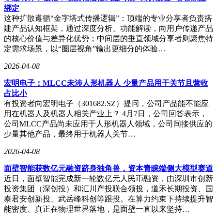
绑定
这种扩散遵循“金字塔式传播逻辑”：顶端的专业分享者负责搭
建产品认知框架，通过深度分析、功能解读，向用户传递产品
的核心价值与差异化优势；中间层的垂直领域分享者则聚焦特
定需求场景，以“圈层视角”输出更细分的体验…
2026-04-08
宏明电子：MLCC未涉人形机器人 少量产品用于关节且营收
占比小
有投资者向宏明电子（301682.SZ）提问，公司产品能不能应
用在机器人及机器人相关产业上？ 4月7日，公司回答表示，
公司MLCC产品尚未应用于人形机器人领域，公司间接供应的
少量其他产品，最终用于机器人关节…
2026-04-08
面壁智能获数亿元融资跻身独角兽，资本青睐端侧大模型赛道
近日，面壁智能完成新一轮数亿元人民币融资，由深圳市创新
投资集团（深创投）和汇川产投联合领投，道禾长期投资、国
泰君安创新投、武岳峰科创等跟投。在算力约束下持续提升智
能密度、真正在物理世界落地，是面壁一直以来坚持…