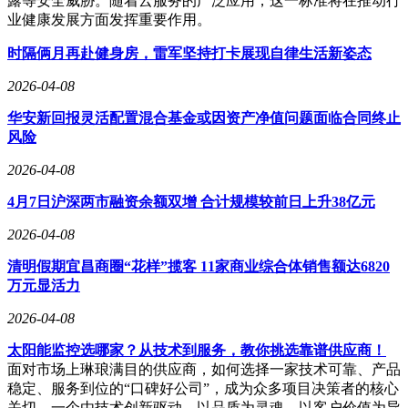
露等安全威胁。随着云服务的广泛应用，这一标准将在推动行
业健康发展方面发挥重要作用。
时隔俩月再赴健身房，雷军坚持打卡展现自律生活新姿态
2026-04-08
华安新回报灵活配置混合基金或因资产净值问题面临合同终止
风险
2026-04-08
4月7日沪深两市融资余额双增 合计规模较前日上升38亿元
2026-04-08
清明假期宜昌商圈“花样”揽客 11家商业综合体销售额达6820
万元显活力
2026-04-08
太阳能监控选哪家？从技术到服务，教你挑选靠谱供应商！
面对市场上琳琅满目的供应商，如何选择一家技术可靠、产品
稳定、服务到位的“口碑好公司”，成为众多项目决策者的核心
关切。一个由技术创新驱动、以品质为灵魂、以客户价值为导