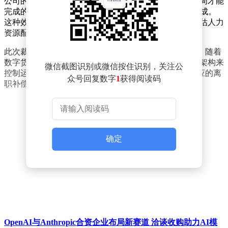
公司的运营模式。他以工程团队为例说明，过去需要数周才能
完成的产品上线流程，如今借助AI工具仅需数天即可完成。
这种效率提升不仅缩短了项目周期，也促使公司重新评估人力
资源配置需求。
此次裁员计划是Coinbase应对行业变革的重要举措之一。随着
数字货币市场进入调整期，多家头部平台都在通过精简架构来
微信截图识别或微信按住识别，关注公
控制运营成本。Coinbase方面强调，被裁员工将获得相应的离
众号回复数字
1
获得阅读码
职补偿，公司也会提供职业转型支持服务。
确定
OpenAI与Anthropic合资企业布局新赛道 洽谈收购助力AI模