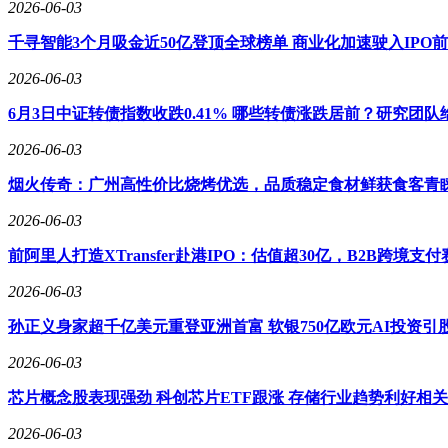
2026-06-03
千寻智能3个月吸金近50亿登顶全球榜单 商业化加速驶入IPO
2026-06-03
6月3日中证转债指数收跌0.41% 哪些转债涨跌居前？研究团
2026-06-03
烟火传奇：广州高性价比烧烤优选，品质稳定食材鲜获食客青
2026-06-03
前阿里人打造XTransfer赴港IPO：估值超30亿，B2B跨境
2026-06-03
孙正义身家超千亿美元重登亚洲首富 软银750亿欧元AI投资引
2026-06-03
芯片概念股表现强劲 科创芯片ETF跟涨 存储行业趋势利好相
2026-06-03