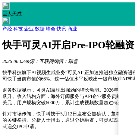
巨人天成
产经
科技
企业
数据
峰会
快讯
商业
快手可灵AI开启Pre-IPO轮融
2026-06-03
来源：互联网
编辑：瑞雪
快手科技旗下AI视频生成业务“可灵AI”正加速推进独立融资进程
司快手当前市值的66%。这一估值水平反映出一级市场对AI
财务数据显示，可灵AI展现出强劲的增长动能。2026年首季度
跃升。收入结构方面，海外订阅服务与API企业服务贡献约七成营
美元，用户规模突破6000万，累计生成视频数量超过6亿个。
针对市场传闻，快手科技于5月12日发布公告确认，董事会正
的关键举措。分析人士指出，通过分拆融资，可灵AI既能获得
式递交IPO申请。