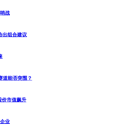
前哨战
队给出组合建议
睐
支付赛道能否突围？
股价市值飙升
关企业