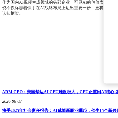
作为国内AI视频生成领域的头部企业，可灵AI的估值表现持
资不仅标志着快手在AI战略布局上迈出重要一步，更将为行业
认知框架。
ARM CEO：美国禁运AI CPU难度极大，CPU正重回AI核
2026-06-03
快手2025年社会责任报告：AI赋能新职业崛起，催生15个新兴