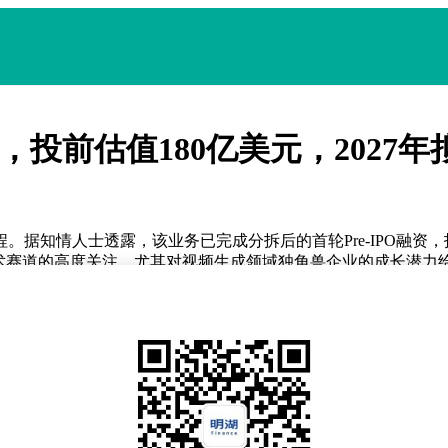
资，投前估值180亿美元，2027
。据知情人士透露，该业务已完成分拆后的首轮Pre-IPO融资，投
技术赛道的高度关注，尤其对视频生成领域独角兽企业的成长潜力
营收突破6.5亿元，同比增幅超过300%；截至3月末，年化收入
收，凸显其全球化布局成效显著。值得关注的是，2025年12月单月
在评估重组可灵AI相关资产及业务的方案，可能涉及引入外部战
独立发展所需的资金支持，又能保持技术迭代的灵活性，为后续港