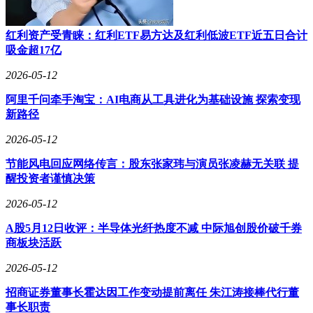
红利资产受青睐：红利ETF易方达及红利低波ETF近五日合计
吸金超17亿
2026-05-12
阿里千问牵手淘宝：AI电商从工具进化为基础设施 探索变现
新路径
2026-05-12
节能风电回应网络传言：股东张家玮与演员张凌赫无关联 提
醒投资者谨慎决策
2026-05-12
A股5月12日收评：半导体光纤热度不减 中际旭创股价破千券
商板块活跃
2026-05-12
招商证券董事长霍达因工作变动提前离任 朱江涛接棒代行董
事长职责