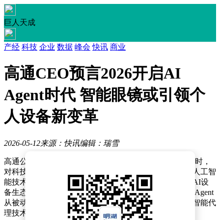
巨人天成
产经
科技
企业
数据
峰会
快讯
商业
高通CEO预言2026开启AI
Agent时代 智能眼镜或引领个
人设备新变革
2026-05-12
来源：快讯
编辑：瑞雪
高通公司首席执行官克里斯蒂亚诺·安蒙近日在接受采访时，
对科技行业未来发展方向作出重要判断。他指出，随着人工智
能技术突破性进展，计算架构正经历根本性转变，个人AI设
备生态将取代智能手机成为核心载体。这一预测基于AI Agent
从被动响应向主动认知的进化趋势，预计2026年将成为智能代
理技术普及的关键节点。