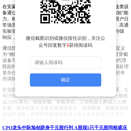
在安蒙描绘的技术图景中，智能眼镜被赋予特殊地位。这类设
备通过持续采集视觉与听觉数据，使AI代理获得"类人感知"能
力。相较于传统设备，眼镜形态的硬件能更自然地融入用户日
常场景，在购物决策、工作辅助等场景中提供实时支持。高通
实验室测试显示，搭载专用AI芯片的智能眼镜可实现毫秒级
响应，这种性能突破为消费级应用奠定基础。
微信截图识别或微信按住识别，关注公
众号回复数字
1
获得阅读码
通信技术演进被视为设备革命的催化剂。安蒙将6G网络定义
为"物理世界的数字镜像系统"，其超低时延特性可支持可穿戴
设备与云端进行每秒GB级数据交互。这种技术架构使AI代理
既能利用本地算力快速反应，又可调用云端超级计算资源处理
复杂任务。据高通工程团队透露，他们正在开发支持6G的专
用调制解调器，计划在2025年实现商用化。
确定
企业战略层面，高通正加速推进收入结构转型。安蒙透露，公
司计划到2029年将非手机业务占比提升至40%，对应收入规模
达220亿美元。智能穿戴、车载系统、工业机器人构成三大增
长极，其中机器人业务尤其值得关注。高通预测，随着具身智
能技术成熟，通用型家庭服务机器人将在五年内进入主流市
场，这类设备需要强大的边缘计算能力支持。
CPO龙头中际旭创跻身千元股行列 A股现5只千元股同框盛况