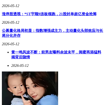
软件生态重构是另一个战略重点。安蒙认为传统操作系统和应
用商店模式将逐步瓦解，取而代之的是由无数AI代理组成的
2026-05-12
分布式服务网络。这些智能体可根据用户需求动态组合功能，
涨停股透视：*ST宇顺9连板领跑，21股封单超亿资金抢筹
形成个性化服务矩阵。高通计划在下半年公布数据中心战略，
重点布局支持AI代理运行的混合计算架构，确保在下一代计
2026-05-12
算革命中保持技术领导权。
公募量化格局初显：指数增强成主力，主动量化头部效应与长
尾分化并存
2026-05-12
黄一鸣风波不断：前男友曝料余波未平，闺蜜再添猛料
揭背后隐情
2026-05-12