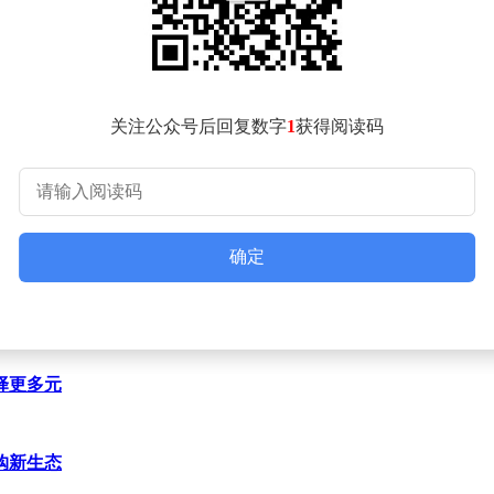
幅简化了流程，降低了操作门槛，显著提升了退税体验。
家电、生活电器、个人护理等六大类近300个细分品类的退税
动户外服饰等更多品类，同时优化退税流程，提升多语种客服能
务局的指导下，与中国银行合作搭建“即买即退”功能。预计该功
关注公众号后回复数字
1
获得阅读码
确定
择更多元
购新生态