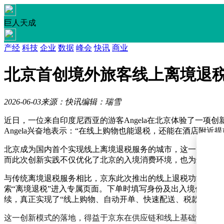
巨人天成
产经
科技
企业
数据
峰会
快讯
商业
北京首创境外旅客线上离境退税
2026-06-03
来源：快讯
编辑：瑞雪
近日，一位来自印度尼西亚的游客Angela在北京体验了一项创
Angela兴奋地表示：“在线上购物也能退税，还能在酒店附
北京成为国内首个实现线上离境退税服务的城市，这一突破性
而此次创新实践不仅优化了北京的入境消费环境，也为全国推广
与传统离境退税服务相比，京东此次推出的线上退税功能实现
索“离境退税”进入专属页面。下单时填写身份及出入境信息
续，真正实现了“线上购物、自动开单、快速配送、税款速达”
这一创新模式的落地，得益于京东在供应链和线上基础设施方