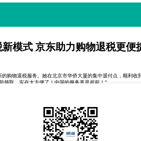
新模式 京东助力购物退税更便
新的购物退税服务。她在北京市华侨大厦的集中退付点，顺利收到了
近提前领取，实在太方便了！中国的服务真是超前！”
进展标志着京东成为国内首个支持境外旅客“网上离境退税”的购
线上退税提供了可复制的“京东模式”。
了全程数字化操作。境外旅客入境后，可通过京东英文版或中文版
后，系统会自动生成电子退税申请单和发票。商品送达后，旅客既
的一站式服务。
面的优势。通过打通网上购物与线下退税的全链条服务，境外旅