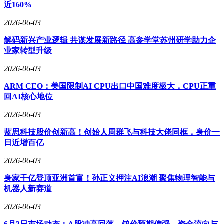
片，内置7000mAh巨无霸电池，支持100W有线快充与50W无
近160%
线快充，确保用户在使用过程中享受流畅体验与持久续航。而
小米17T则采用6.59英寸120Hz高刷屏，搭载天玑8500-Ultra芯
2026-06-03
片，内置6500mAh电池，支持67W有线快充，同样能满足用户
解码新兴产业逻辑 共谋发展新路径 高参学堂苏州研学助力企
日常使用需求。
业家转型升级
2026-06-03
ARM CEO：美国限制AI CPU出口中国难度极大，CPU正重
回AI核心地位
2026-06-03
蓝思科技股价创新高！创始人周群飞与科技大佬同框，身价一
日近增百亿
2026-06-03
身家千亿登顶亚洲首富！孙正义押注AI浪潮 聚焦物理智能与
机器人新赛道
2026-06-03