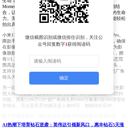
生动”两种专属画质模式，还创新性地引入了“徕卡Live
Moment水印”。这一设计巧妙地将动态影像与专属水印相结
合，让每一张照片都能充满氛围感，生动还原拍摄瞬间的生命
力。无论是记录生活点滴，还是捕捉精彩瞬间，用户都能轻松
拍出具有艺术感的作品。
小米17T系列包含两款机型，分别是小米17T与小米17T Pro。
微信截图识别或微信按住识别，关注公
两款手机均搭载了联发科芯片，并标配了徕卡影像系统，确保
众号回复数字
1
获得阅读码
在影像性能上达到行业领先水平。其中，小米17T Pro作为影
像旗舰机型，主摄采用了5000万像素光影猎人950传感器，拥
有1/1.31英寸大底、f/1.67光圈以及OIS防抖功能，原生动态范
围高达13.5EV。长焦镜头则配备了5000万像素5倍OIS镜头，
支持10倍无损变焦、120倍AI超分以及30cm微距拍摄；超广角
镜头为1200万像素，满足用户多场景拍摄需求。
确定
另一款机型小米17T同样表现出色。其主摄为5000万像素光影
猎人800传感器，拥有1/1.55英寸大底、f/1.7光圈以及OIS防抖
功能。搭配1200万120°超广角镜头和5000万像素5倍OIS潜望长
焦镜头，无论是风景拍摄还是人像特写，都能轻松应对。
除了影像性能外，两款机型在屏幕与性能方面也各有特色。小
米17T Pro配备了6.83英寸144Hz高刷屏，搭载天玑9500旗舰芯
AI热潮下培育钻石逆袭：英伟达引领新风口，惠丰钻石5天涨