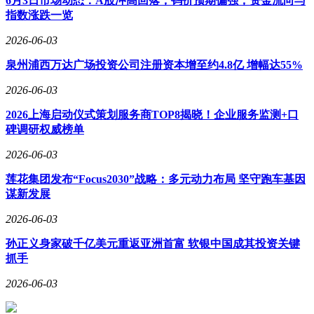
6月3日市场动态：A股冲高回落，钨价预期偏强，资金流向与
指数涨跌一览
2026-06-03
泉州浦西万达广场投资公司注册资本增至约4.8亿 增幅达55%
2026-06-03
2026上海启动仪式策划服务商TOP8揭晓！企业服务监测+口
碑调研权威榜单
2026-06-03
莲花集团发布“Focus2030”战略：多元动力布局 坚守跑车基因
谋新发展
2026-06-03
孙正义身家破千亿美元重返亚洲首富 软银中国成其投资关键
抓手
2026-06-03