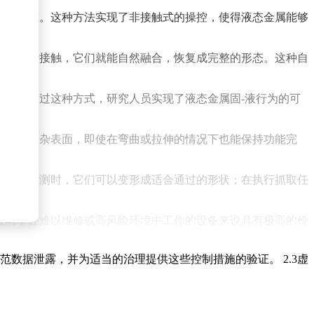
迹和形态。这种方法实现了非接触式的操控，使得液态金属能够
部分重新接触，它们就能自然融合，恢复成完整的形态。这种自
性质。通过这种方式，研究人员实现了液态金属固-液行为的可
应各种复杂表面，即使在弯曲或拉伸的情况下也能保持功能完
窄空间探测时，它们可以变形成适合通过的形状；在执行抓取任
性对于在难以维修或高风险环境中工作的设备来说具有极高的价
范数据泄露，并为适当的治理提供这些控制措施的验证。 2.3虚
使得它们能够适应各种微操作场景，为微观领域的研究和应用提
际环境中验证其可靠性，都是当前需要解决的问题。然而，随着