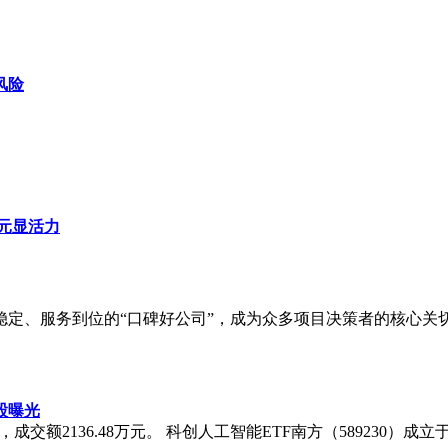
，液态金属机器人技术将在更多领域发挥重要作用，为柔性电子
风险
万元显活力
稳定、服务到位的“口碑好公司”，成为众多项目决策者的核心关
仓股曝光
%，成交额2136.48万元。 科创人工智能ETF南方（589230