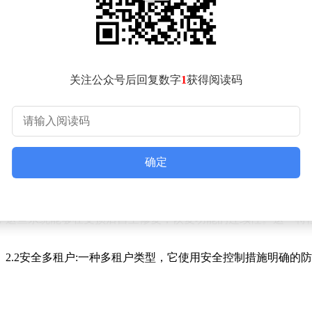
属中掺入磁性颗粒，研究人员可以利用外部磁场来控制其运动轨
。
其高表面张力和流动性。当液态金属被分割成两部分时，只要两
制，液态金属能够实现更为复杂的修复功能。
关注公众号后回复数字
1
获得阅读码
氧化层既维持了材料的基本形状，又可以通过电场调节来改变其
用于制造可拉伸电路和柔性传感器等电子元件。这些元件能够适
确定
特殊环境中，它们能够根据任务需求改变自身形态。例如，在狭
，这些系统能够在受损后自主修复，恢复功能的连续性。这一特
.2安全多租户:一种多租户类型，它使用安全控制措施明确的防
行精确的操作，如细胞操纵和微电路修复等。其出色的变形能力
挑战。如何进一步完善精确控制方法、提升材料稳定性以及在实