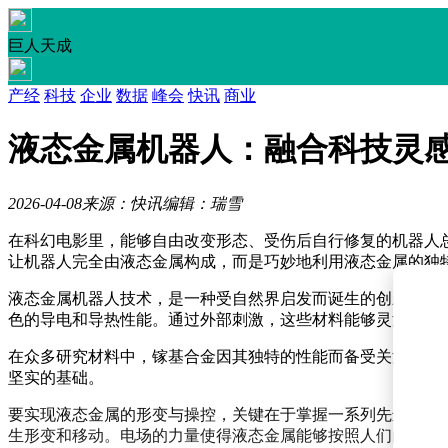
巨人天成
产经
科技
企业
数据
峰会
快讯
商业
液态金属机器人：融合科技灵
2026-04-08
来源：快讯
编辑：瑞雪
在科幻电影里，能够自由改变形态、受伤后自行修复的机器人
让机器人完全由液态金属构成，而是巧妙地利用液态金属的独
液态金属机器人技术，是一种受自然界启发而诞生的创新工程
色的导电和导热性能。通过外部刺激，这些材料能够灵活地改
在众多研究材料中，镓基合金因其独特的性能而备受关注。这
坚实的基础。
要实现液态金属的形变与操控，关键在于掌握一系列先进技术
生形变和移动。电场的力量使得液态金属能够按照人们的意愿