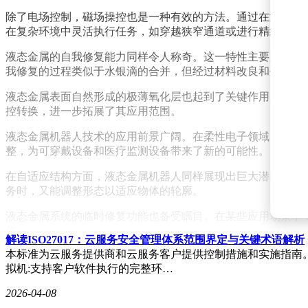
除了电场控制，磁场操控也是一种有效的方法。通过在液态金
在复杂环境中灵活执行任务，如穿越狭窄通道或进行精细操作
液态金属的自我修复能力同样令人称奇。这一特性主要归功于
我修复的过程类似于水银滴的合并，但经过材料改良和外部控
液态金属表面自然形成的极薄氧化层也起到了关键作用。这层
控转换，进一步拓展了其应用范围。
液态金属机器人技术的应用前景广阔。在柔性电子领域，它可
整，为可穿戴设备和医疗监测设备带来了新的可能性。
在自适应结构方面，液态金属机器人同样展现出巨大潜力。在
务时，又能调整形态以适应物体的轮廓。
液态金属系统的临时修复功能也备受瞩目。在某些应用场景中
值。
解读ISO27017：云服务安全管理体系范围界定与关键术语解析
本标准为云服务提供商和云服务客户提供控制措施和实施指南。2
在微观尺度上，液态金属系统同样能够大显身手。它们可以执
拟机:支持客户软件执行的完整环…
供了有力支持。
2026-04-08
尽管液态金属机器人技术已经取得了显著进展，但仍面临一些