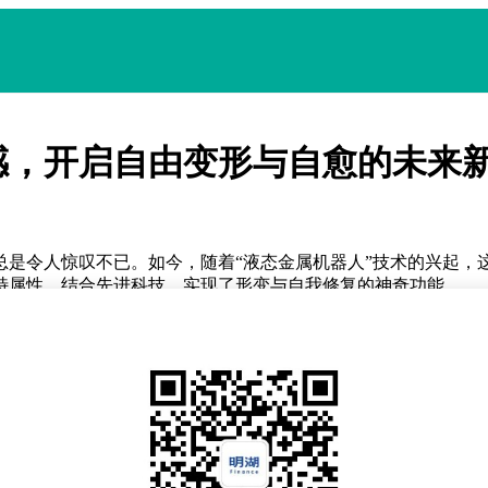
感，开启自由变形与自愈的未来
总是令人惊叹不已。如今，随着“液态金属机器人”技术的兴起，
特属性，结合先进科技，实现了形变与自我修复的神奇功能。
。它主要依赖于某些金属合金在特定条件下展现出的液态特性。
变形状、移动位置，甚至完成一些简单的任务。
类合金具有低熔点和高表面张力的特点，在特定条件下能够展现
。其中，电场控制形变技术是一种重要手段。研究人员通过施加
伸展、收缩、分裂或合并，实现形态的自由变换。