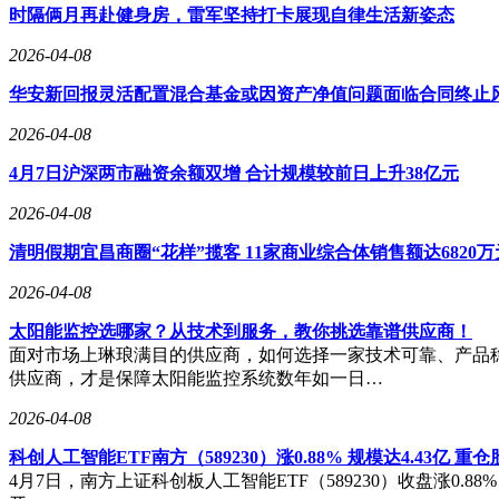
材料科学、控制技术和制造工艺的不断进步，我们有理由相信
时隔俩月再赴健身房，雷军坚持打卡展现自律生活新姿态
2026-04-08
华安新回报灵活配置混合基金或因资产净值问题面临合同终止
2026-04-08
4月7日沪深两市融资余额双增 合计规模较前日上升38亿元
2026-04-08
清明假期宜昌商圈“花样”揽客 11家商业综合体销售额达6820
2026-04-08
太阳能监控选哪家？从技术到服务，教你挑选靠谱供应商！
面对市场上琳琅满目的供应商，如何选择一家技术可靠、产品
供应商，才是保障太阳能监控系统数年如一日…
2026-04-08
科创人工智能ETF南方（589230）涨0.88% 规模达4.43亿 重
4月7日，南方上证科创板人工智能ETF（589230）收盘涨0.88