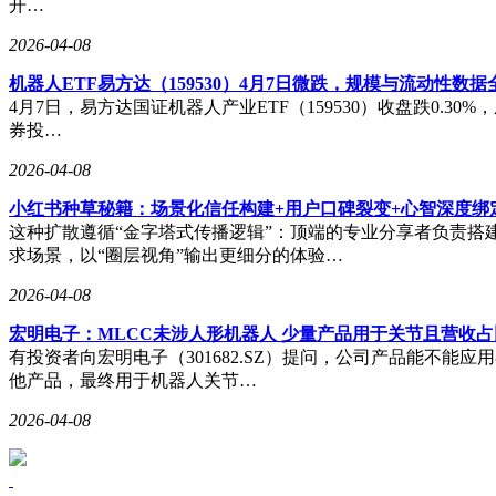
开…
2026-04-08
机器人ETF易方达（159530）4月7日微跌，规模与流动性数据
4月7日，易方达国证机器人产业ETF（159530）收盘跌0.30
券投…
2026-04-08
小红书种草秘籍：场景化信任构建+用户口碑裂变+心智深度绑
这种扩散遵循“金字塔式传播逻辑”：顶端的专业分享者负责
求场景，以“圈层视角”输出更细分的体验…
2026-04-08
宏明电子：MLCC未涉人形机器人 少量产品用于关节且营收占
有投资者向宏明电子（301682.SZ）提问，公司产品能不
他产品，最终用于机器人关节…
2026-04-08