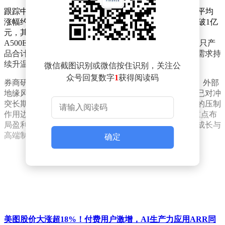
跟踪中证A500指数的ETF产品表现亮眼，截至上午收盘平均
涨幅约2%。资金流向数据显示，11只相关ETF成交额突破1亿
元，其中A500ETF华泰柏瑞以40.55亿元成交额领跑，
A500ETF南方紧随其后，早盘成交额达36.65亿元。这两只产
品合计贡献超77亿元交易量，显示市场对核心资产配置需求持
续升温。
微信截图识别或微信按住识别，关注公
众号回复数字
1
获得阅读码
券商研究机构指出，当前A股上行趋势得到进一步确认。外部
地缘风险方面，霍尔木兹海峡局势虽持续波动，但市场已对冲
突长期化形成充分预期，原油价格高位运行对权益市场的压制
作用边际减弱。内部资金动向显示，5月机构投资者将重点布
局盈利增速超预期及行业景气度改善的细分领域，科技成长与
高端制造板块有望成为资金聚集地。
确定
美图股价大涨超18%！付费用户激增，AI生产力应用ARR同