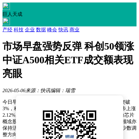
巨人天成
产经
科技
企业
数据
峰会
快讯
商业
市场早盘强势反弹 科创50领涨
中证A500相关ETF成交额表现
亮眼
2026-05-06
来源：快讯
编辑：瑞雪
今日早盘，A股市场呈现集体反弹态势，创业板指涨幅突破
3%，科创50指数盘中一度冲高超9%，中证A500指数同步上涨
2.12%。板块表现分化明显，科技类题材全面走强，算力芯片
概念股掀起涨停潮，存储芯片板块集体拉升，商业航天领域亦
保持活跃；而旅游酒店板块则出现集体回调，成为市场少数调
整方向。