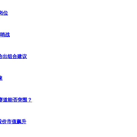
岗位
前哨战
队给出组合建议
睐
支付赛道能否突围？
股价市值飙升