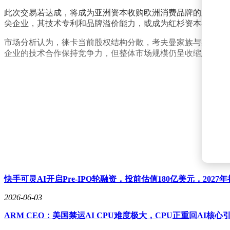
此次交易若达成，将成为亚洲资本收购欧洲消费品牌的又一标
尖企业，其技术专利和品牌溢价能力，或成为红杉资本布局全
市场分析认为，徕卡当前股权结构分散，考夫曼家族与黑石集
企业的技术合作保持竞争力，但整体市场规模仍呈收缩态势。
快手可灵AI开启Pre-IPO轮融资，投前估值180亿美元，2027
2026-06-03
ARM CEO：美国禁运AI CPU难度极大，CPU正重回AI核