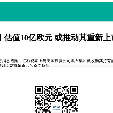
 估值10亿欧元 或推动其重新上
消息透露，红杉资本正与美国投资公司黑石集团就收购其持有的
现对这家百年企业的全面控股。
。其前身Leitz公司最初以显微镜制造闻名，1925年推出的首款
和收藏市场的标杆品牌，其产品以精湛工艺和光学性能著称。
5%由黑石集团掌控。据知情人士透露，红杉资本与黑石的谈判已
2012年10月完成私有化退市后，已12年未在公开市场交易。
市。这一潜在动作引发市场关注，毕竟作为拥有近百年历史的消
未对传闻作出回应。