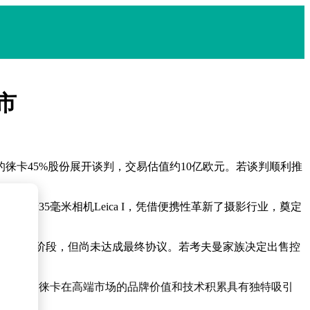
市
徕卡45%股份展开谈判，交易估值约10亿欧元。若谈判顺利推
量产35毫米相机Leica I，凭借便携性革新了摄影行业，奠定
进入实质阶段，但尚未达成最终协议。若考夫曼家族决定出售控
费品牌，徕卡在高端市场的品牌价值和技术积累具有独特吸引