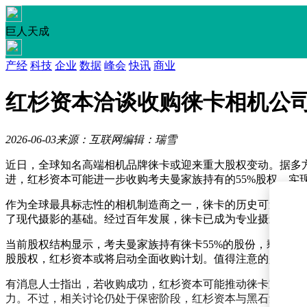
巨人天成
产经
科技
企业
数据
峰会
快讯
商业
红杉资本洽谈收购徕卡相机公司
2026-06-03
来源：互联网
编辑：瑞雪
近日，全球知名高端相机品牌徕卡或迎来重大股权变动。据多方
进，红杉资本可能进一步收购考夫曼家族持有的55%股权，实
作为全球最具标志性的相机制造商之一，徕卡的历史可追溯至19世纪
了现代摄影的基础。经过百年发展，徕卡已成为专业摄影领域
当前股权结构显示，考夫曼家族持有徕卡55%的股份，剩余4
股股权，红杉资本或将启动全面收购计划。值得注意的是，徕卡自
有消息人士指出，若收购成功，红杉资本可能推动徕卡重新上
力。不过，相关讨论仍处于保密阶段，红杉资本与黑石集团均