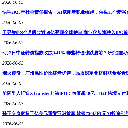
2026-06-03
快手2025年社会责任报告：AI赋能新职业崛起，催生15个新兴
2026-06-03
千寻智能3个月吸金近50亿登顶全球榜单 商业化加速驶入IPO
2026-06-03
6月3日中证转债指数收跌0.41% 哪些转债涨跌居前？研究团
2026-06-03
烟火传奇：广州高性价比烧烤优选，品质稳定食材鲜获食客青
2026-06-03
前阿里人打造XTransfer赴港IPO：估值超30亿，B2B跨境
2026-06-03
孙正义身家超千亿美元重登亚洲首富 软银750亿欧元AI投资引
2026-06-03