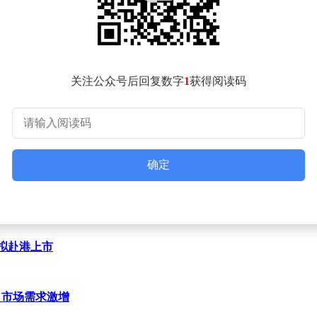
志性案例。近年来，红杉资本持续加码全球消费与高端制造领域
球消费市场的重要抓手。
团均未长期持有股权的记录，这为外部资本介入提供了机会。不
红杉资本的入局能否为这家百年企业注入新活力，尚需观察后续
关注公众号后回复数字
1
获得阅读码
确定
年拟赴港上市
心引市场需求激增