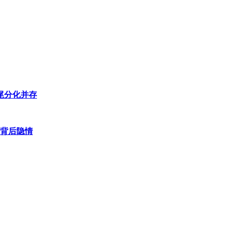
尾分化并存
背后隐情
重因素影响，包括行业动态、公司基本面变化以及市场情绪波动