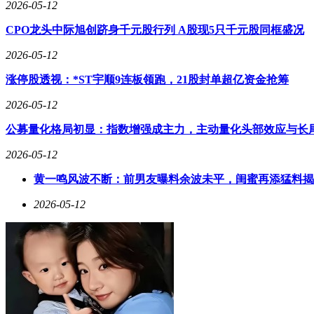
2026-05-12
CPO龙头中际旭创跻身千元股行列 A股现5只千元股同框盛况
2026-05-12
涨停股透视：*ST宇顺9连板领跑，21股封单超亿资金抢筹
2026-05-12
公募量化格局初显：指数增强成主力，主动量化头部效应与长
2026-05-12
黄一鸣风波不断：前男友曝料余波未平，闺蜜再添猛料揭
市场分析人士指出，当日股价波动与资金流向变化可能受到多
2026-05-12
投资风险。