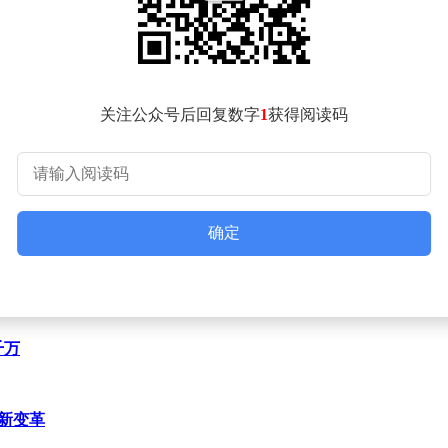
关注公众号后回复数字
1
获得阅读码
确定
5.38万元，占全天成交额的2.2%。与之形成对比的是，游资资金净
对个股的短期判断存在差异。
折价成交，折价率高达17.91%，涉及金额617.4万元。这
千万
备新变革