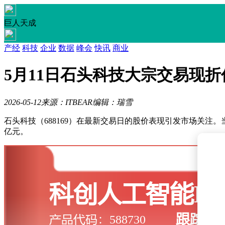
巨人天成
产经
科技
企业
数据
峰会
快讯
商业
5月11日石头科技大宗交易现折价
2026-05-12
来源：ITBEAR
编辑：瑞雪
石头科技（688169）在最新交易日的股价表现引发市场关注。当日
亿元。