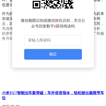
也显示出新公司对区域市场的深度渗透意图。
作为蔚来体系内的全资子公司，丽水蔚乐萤的成立被视为蔚来
加速渠道下沉的重要举措。通过在浙江丽水设立销售服务网
微信截图识别或微信按住识别，关注公
点，蔚来进一步扩大了其在长三角地区的服务网络覆盖范围，
众号回复数字
1
获得阅读码
为当地消费者提供更便捷的购车及用车体验。业内人士分析，
此举有助于蔚来巩固区域市场优势，同时为后续产品推广和服
务升级奠定基础。
确定
小米YU7智能泊车新突破：车外语音指令，轻松驶出极限窄车
位