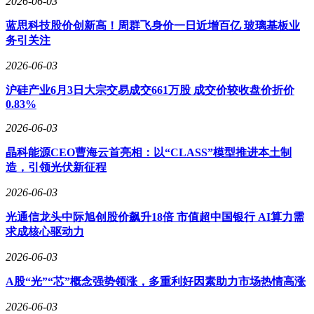
2026-06-03
蓝思科技股价创新高！周群飞身价一日近增百亿 玻璃基板业
务引关注
2026-06-03
沪硅产业6月3日大宗交易成交661万股 成交价较收盘价折价
0.83%
2026-06-03
晶科能源CEO曹海云首亮相：以“CLASS”模型推进本土制
造，引领光伏新征程
2026-06-03
光通信龙头中际旭创股价飙升18倍 市值超中国银行 AI算力需
求成核心驱动力
2026-06-03
A股“光”“芯”概念强势领涨，多重利好因素助力市场热情高涨
2026-06-03