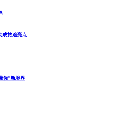
码
动成旅途亮点
懂你”新境界