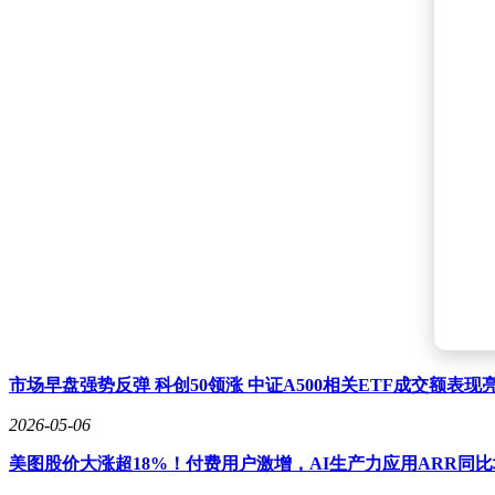
市场早盘强势反弹 科创50领涨 中证A500相关ETF成交额表现
2026-05-06
美图股价大涨超18%！付费用户激增，AI生产力应用ARR同比增