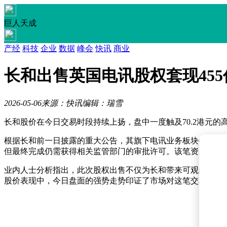
巨人天成
产经
科技
企业
数据
峰会
快讯
商业
长和出售英国电讯股权套现455
2026-05-06
来源：快讯
编辑：瑞雪
长和股价在今日交易时段持续上扬，盘中一度触及70.2港元的高位
根据长和前一日披露的重大公告，其旗下电讯业务板块CKHGT已达
但最终完成仍需获得相关监管部门的审批许可。该笔资产处置
业内人士分析指出，此次股权出售不仅为长和带来可观的现金
股价表现中，今日盘面的强势走势印证了市场对这笔交易的积